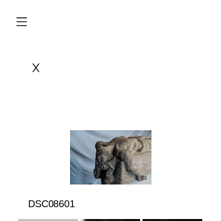
X
1
3
DSC08601