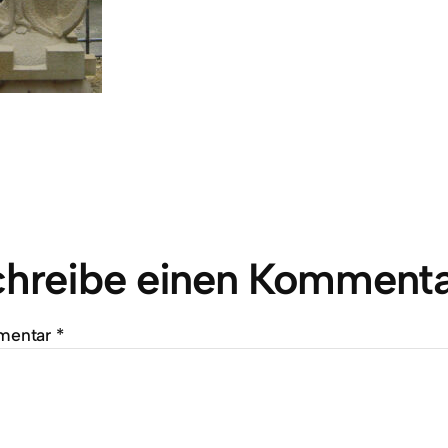
chreibe einen Komment
mentar
*