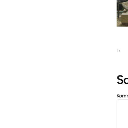
In
S
Kom