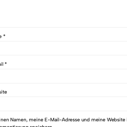
e
*
il
*
ite
nen Namen, meine E-Mail-Adresse und meine Website i
mentierung speichern.